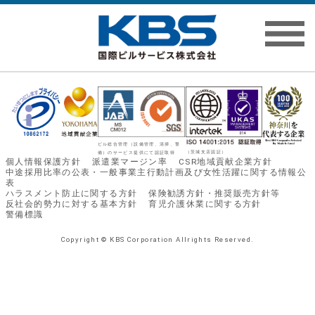
ビル総合管理（設備管理、清掃、警
（茨城支店認証）
備）のサービス提供にて認証取得
個人情報保護方針
派遣業マージン率
CSR地域貢献企業方針
中途採用比率の公表・一般事業主行動計画及び女性活躍に関する情報公
表
ハラスメント防⽌に関する⽅針
保険勧誘方針・推奨販売方針等
反社会的勢力に対する基本方針
育児介護休業に関する⽅針
警備標識
Copyright © KBS Corporation Allrights Reserved.