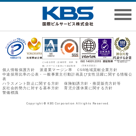
ビル総合管理（設備管理、清掃、警
（茨城支店認証）
備）のサービス提供にて認証取得
個人情報保護方針
派遣業マージン率
CSR地域貢献企業方針
中途採用比率の公表・一般事業主行動計画及び女性活躍に関する情報公
表
ハラスメント防⽌に関する⽅針
保険勧誘方針・推奨販売方針等
反社会的勢力に対する基本方針
育児介護休業に関する⽅針
警備標識
Copyright © KBS Corporation Allrights Reserved.